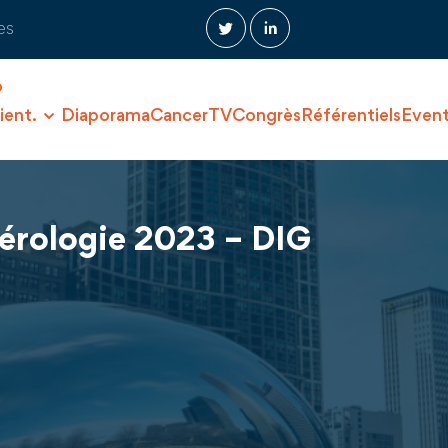
es
O
ient.
Diaporama
CancerTV
Congrès
Référentiels
Even
érologie 2023 – DIG