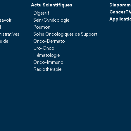
Actu Scientifiques
Diaporam
CancerT
Digestif
Applicati
savoir
Sein/Gynécologie
l
Poumon
istratives
Soins Oncologiques de Support
ns de
Onco-Dermato
Uro-Onco
Hématologie
Onco-Immuno
Radiothérapie