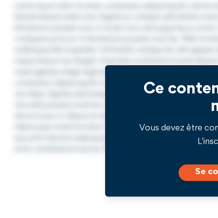
Ce conten
Vous devez être co
L'insc
Se co