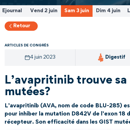
Ejournal
Vend 2 juin
Sam 3 juin
Dim 4 juin
L
Retour
ARTICLES DE CONGRÈS
4 juin 2023
Digestif
L’avapritinib trouve sa
mutées?
L’avapritinib (AVA, nom de code BLU-285) est
pour inhiber la mutation D842V de l’exon 18 
récepteur. Son efficacité dans les GIST mutée