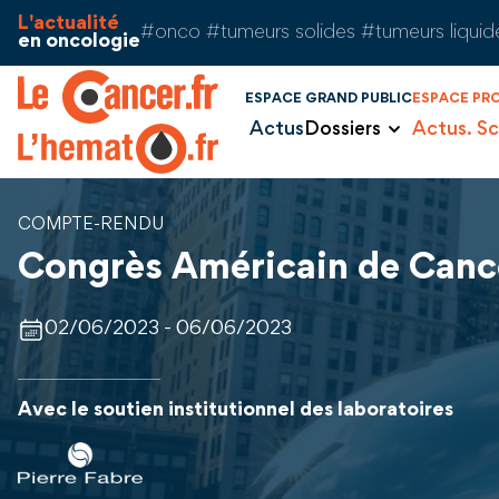
Aller au contenu
Panneau de gestion des cookies
L'actualité
#onco #tumeurs solides #tumeurs liquid
en oncologie
ESPACE GRAND PUBLIC
ESPACE PR
Actus
Dossiers
Actus. Sc
COMPTE-RENDU
Congrès Américain de Canc
02/06/2023 - 06/06/2023
Avec le soutien institutionnel des laboratoires