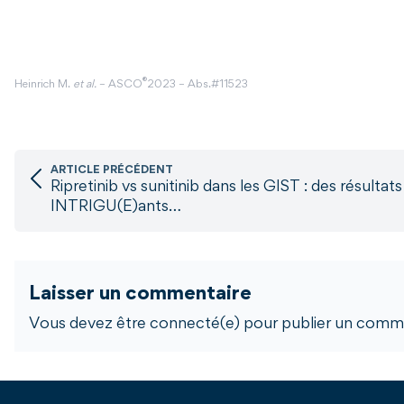
®
Heinrich M.
et al.
– ASCO
2023 – Abs.#11523
ARTICLE PRÉCÉDENT
Ripretinib vs sunitinib dans les GIST : des résultats
INTRIGU(E)ants…
Laisser un commentaire
Vous devez être connecté(e) pour publier un comme