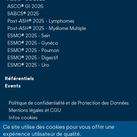
ASCO® GI 2026
SABCS® 2025
Post-ASH® 2025 - Lymphomes
Post-ASH® 2025 - Myélome Multiple
ESMO® 2025 - Sein
ESMO® 2025 - Gynéco
ESMO® 2025 - Poumon
ESMO® 2025 - Digestif
ESMO® 2025 - Uro
Référentiels
Events
Politique de confidentialité et de Protection des Données
Mentions légales et CGU
Infos cookies
Qui sommes nous
Ce site utilise des cookies pour vous offrir une
Partenaires
expérience utilisateur de qualité.