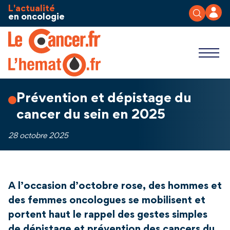
Aller au contenu
Panneau de gestion des cookies
L'actualité
en oncologie
Prévention et dépistage du
cancer du sein en 2025
28 octobre 2025
A l’occasion d’octobre rose, des hommes et
des femmes oncologues se mobilisent et
portent haut le rappel des gestes simples
de dépistage et prévention des cancers du