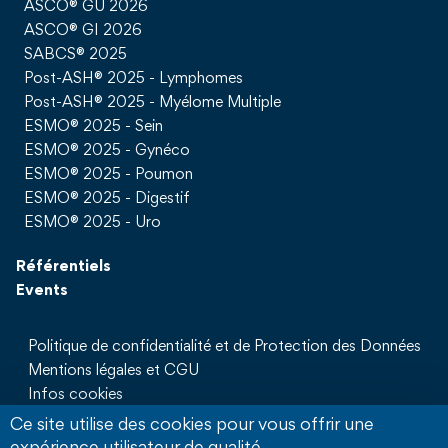
ASCO® GU 2026
ASCO® GI 2026
SABCS® 2025
Post-ASH® 2025 - Lymphomes
Post-ASH® 2025 - Myélome Multiple
ESMO® 2025 - Sein
ESMO® 2025 - Gynéco
ESMO® 2025 - Poumon
ESMO® 2025 - Digestif
ESMO® 2025 - Uro
Référentiels
Events
Politique de confidentialité et de Protection des Données
Mentions légales et CGU
Infos cookies
Qui sommes nous
Ce site utilise des cookies pour vous offrir une
Partenaires