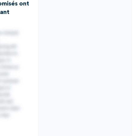
omisés ont
uant