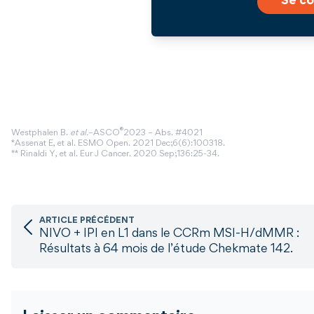
Se co
®
Westphalen B.
et al.
–ASCO
2023 – Abs. #4021
*Assenat E, et al. ESMO Open. 2021 Dec;6(6):100318.
** Rinaldi Y, et al. Eur J Cancer. 2020 Sep;136:25-34.
ARTICLE PRÉCÉDENT
NIVO + IPI en L1 dans le CCRm MSI-H/dMMR :
Résultats à 64 mois de l’étude Chekmate 142.