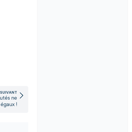
 SUIVANT
utés ne
 égaux !