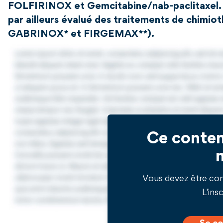
FOLFIRINOX et Gemcitabine/nab-paclitaxel. Pl
par ailleurs évalué des traitements de chimiot
GABRINOX* et FIRGEMAX**).
Ce conten
Vous devez être co
L'insc