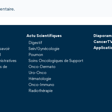
ntaire.
Actu Scientifiques
Diaporam
CancerT
Digestif
Applicati
savoir
Sein/Gynécologie
l
Poumon
istratives
Soins Oncologiques de Support
ns de
Onco-Dermato
Uro-Onco
Hématologie
Onco-Immuno
Radiothérapie