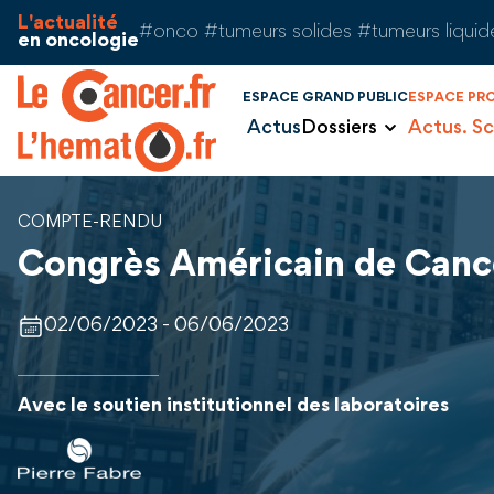
Aller au contenu
Panneau de gestion des cookies
L'actualité
#onco #tumeurs solides #tumeurs liquid
en oncologie
ESPACE GRAND PUBLIC
ESPACE PR
Actus
Dossiers
Actus. Sc
COMPTE-RENDU
Congrès Américain de Canc
02/06/2023 - 06/06/2023
Avec le soutien institutionnel des laboratoires