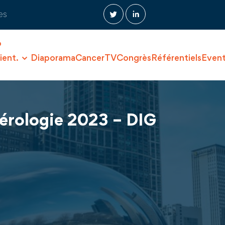
es
O
ient.
Diaporama
CancerTV
Congrès
Référentiels
Even
érologie 2023 – DIG