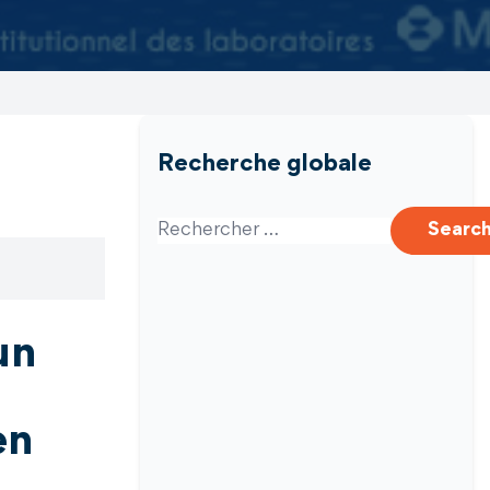
Recherche globale
Search for:
Searc
un
en