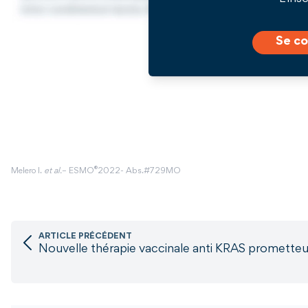
Se co
®
Melero I.
et al.
– ESMO
2022- Abs.#729MO
ARTICLE PRÉCÉDENT
Nouvelle thérapie vaccinale anti KRAS prometteu