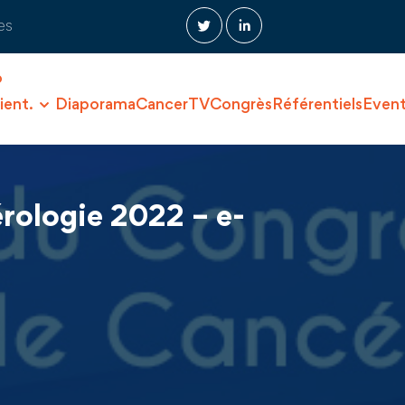
es
O
ient.
Diaporama
CancerTV
Congrès
Référentiels
Even
rologie 2022 – e-