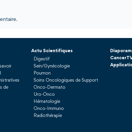
ntaire.
Actu Scientifiques
Diaporam
CancerT
Digestif
Applicati
savoir
Sein/Gynécologie
l
Poumon
istratives
Soins Oncologiques de Support
ns de
Onco-Dermato
Uro-Onco
Hématologie
Onco-Immuno
Radiothérapie