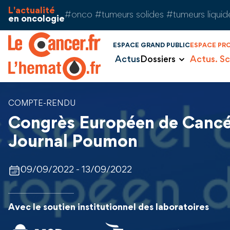
Aller au contenu
Panneau de gestion des cookies
L'actualité
#onco #tumeurs solides #tumeurs liquid
en oncologie
ESPACE GRAND PUBLIC
ESPACE PR
Actus
Dossiers
Actus. Sc
COMPTE-RENDU
Congrès Européen de Cancé
Journal Poumon
09/09/2022 - 13/09/2022
Avec le soutien institutionnel des laboratoires