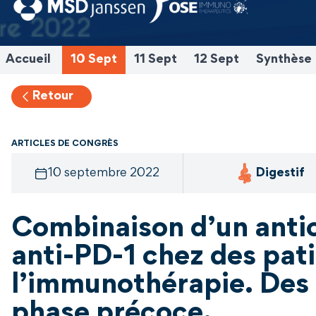
Accueil
10 Sept
11 Sept
12 Sept
Synthèse
Retour
ARTICLES DE CONGRÈS
10 septembre 2022
Digestif
Combinaison d’un anti
anti-PD-1 chez des pati
l’immunothérapie. Des
phase précoce.