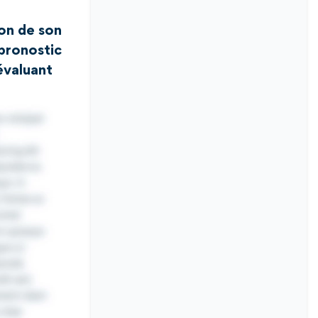
on de son
 pronostic
évaluant