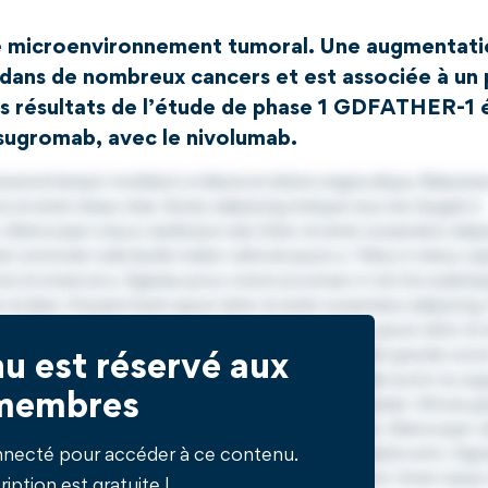
le microenvironnement tumoral. Une augmentati
e dans de nombreux cancers et est associée à un
ers résultats de l’étude de phase 1 GDFATHER-1 
visugromab, avec le nivolumab.
u est réservé aux
membres
nnecté pour accéder à ce contenu.
ription est gratuite !