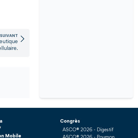
 SUIVANT
eutique
lulaire.
a
Congrès
V
ASCO® 2026 - Digestif
on Mobile
ASCO® 2026 - Poumon