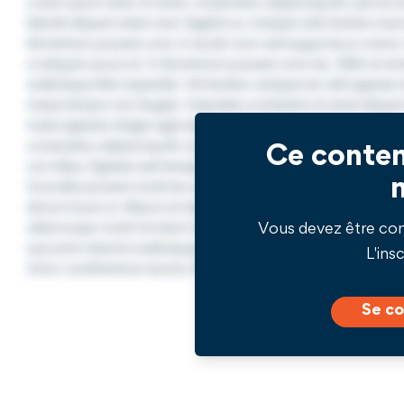
Ce conten
Vous devez être co
L'insc
Se co