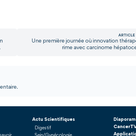
ARTICLE
on
Une première journée où innovation thérap
.
rime avec carcinome hépatocel
ntaire.
Actu Scientifiques
Diaporam
CancerT
Digestif
Applicati
savoir
Sein/Gynécologie