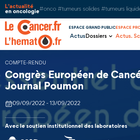
Aller au contenu
Panneau de gestion des cookies
L'actualité
#onco #tumeurs solides #tumeurs liquid
en oncologie
ESPACE GRAND PUBLIC
ESPACE PR
Actus
Dossiers
Actus. Sc
COMPTE-RENDU
Congrès Européen de Cancé
Journal Poumon
09/09/2022 - 13/09/2022
Avec le soutien institutionnel des laboratoires