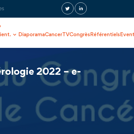
es
O
ient.
Diaporama
CancerTV
Congrès
Référentiels
Even
rologie 2022 – e-