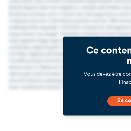
Ce conten
Vous devez être co
L'insc
Se co