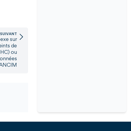
 SUIVANT
sexe sur
eints de
CHC) ou
données
FRANCIM