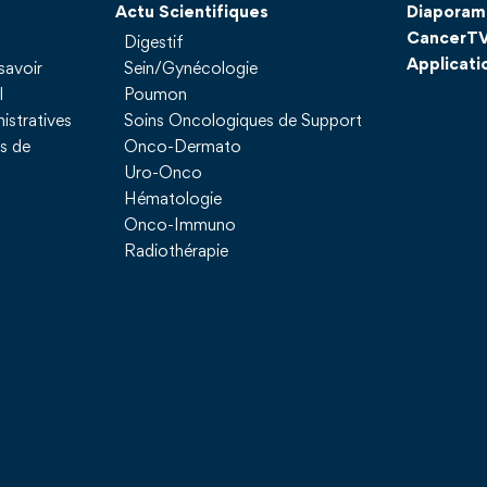
Actu Scientifiques
Diaporam
CancerT
Digestif
Applicati
savoir
Sein/Gynécologie
l
Poumon
istratives
Soins Oncologiques de Support
ns de
Onco-Dermato
Uro-Onco
Hématologie
Onco-Immuno
Radiothérapie