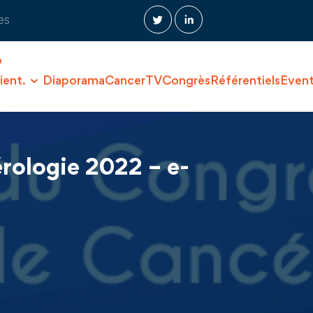
es
O
ient.
Diaporama
CancerTV
Congrès
Référentiels
Even
rologie 2022 – e-