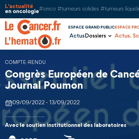
Aller au contenu
Panneau de gestion des cookies
L'actualité
#onco #tumeurs solides #tumeurs liquid
en oncologie
ESPACE GRAND PUBLIC
ESPACE PR
Actus
Dossiers
Actus. Sc
COMPTE-RENDU
Congrès Européen de Cancé
Journal Poumon
09/09/2022 - 13/09/2022
Avec le soutien institutionnel des laboratoires