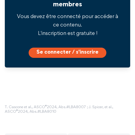
membres
Vous devez être connecté pour accéder à
ce contenu.
L'inscription est gratuite !
Se connecter / s'inscrire
®
T. Cascone et al., ASCO
2024, Abs.#LBA8007 ; J. Spicer, et al.,
®
ASCO
2024, Abs.#LBA8010