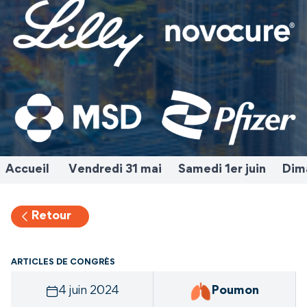
Accueil
Vendredi 31 mai
Samedi 1er juin
Dima
Retour
ARTICLES DE CONGRÈS
4 juin 2024
Poumon