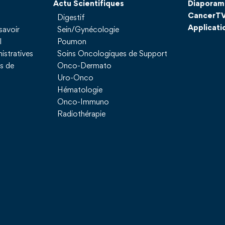
Actu Scientifiques
Diaporam
CancerT
Digestif
Applicati
savoir
Sein/Gynécologie
l
Poumon
istratives
Soins Oncologiques de Support
ns de
Onco-Dermato
Uro-Onco
Hématologie
Onco-Immuno
Radiothérapie