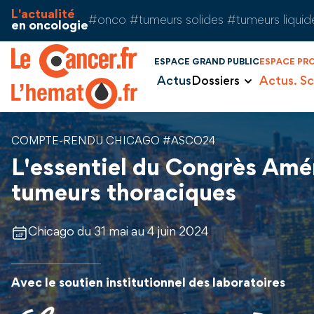
Aller au contenu
Panneau de gestion des cookies
L'actualité
#onco #tumeurs solides #tumeurs liquid
en oncologie
ESPACE GRAND PUBLIC
ESPACE PR
Actus
Dossiers
Actus. Sc
COMPTE-RENDU CHICAGO #ASCO24
L'essentiel du Congrès Amér
tumeurs thoraciques
Chicago du 31 mai au 4 juin 2024
Avec le soutien institutionnel des laboratoires