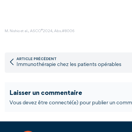
®
M. Nishio et al., ASCO
2024, Abs.#8006
ARTICLE PRÉCÉDENT
Immunothérapie chez les patients opérables
Laisser un commentaire
Vous devez être connecté(e) pour publier un comme