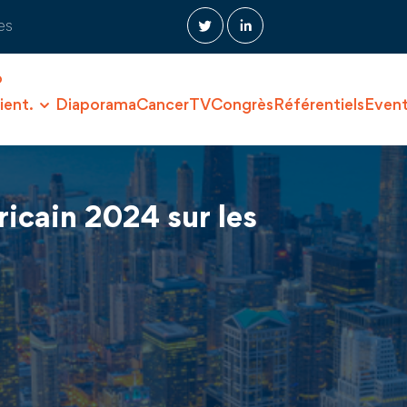
es
O
ient.
Diaporama
CancerTV
Congrès
Référentiels
Even
icain 2024 sur les