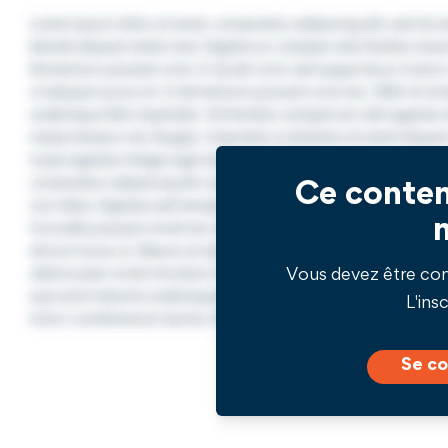
Ce conten
Vous devez être co
L'insc
Se co