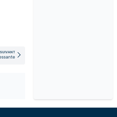
 SUIVANT
essante