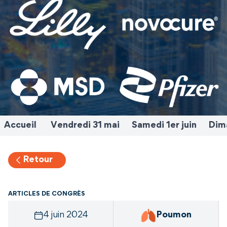
Accueil
Vendredi 31 mai
Samedi 1er juin
Dima
Retour
ARTICLES DE CONGRÈS
4 juin 2024
Poumon