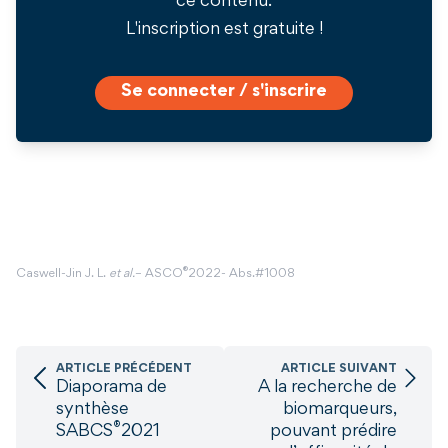
ce contenu.
L'inscription est gratuite !
Se connecter / s'inscrire
®
Caswell-Jin J. L.
et al.
– ASCO
2022- Abs.#1008
ARTICLE PRÉCÉDENT
ARTICLE SUIVANT
Diaporama de
A la recherche de
synthèse
biomarqueurs,
®
SABCS
2021
pouvant prédire