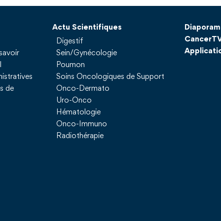
Actu Scientifiques
Diaporam
CancerT
Digestif
Applicati
savoir
Sein/Gynécologie
l
Poumon
istratives
Soins Oncologiques de Support
ns de
Onco-Dermato
Uro-Onco
Hématologie
Onco-Immuno
Radiothérapie