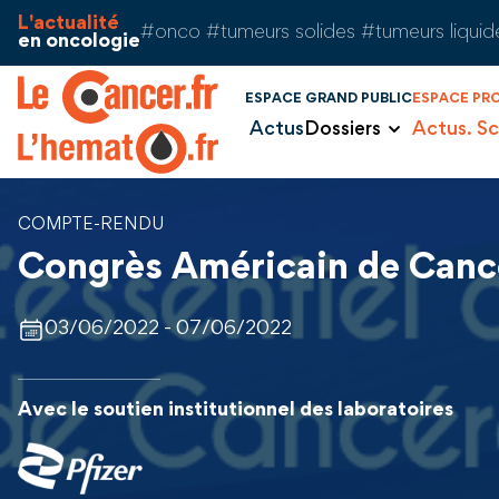
Aller au contenu
Panneau de gestion des cookies
L'actualité
#onco #tumeurs solides #tumeurs liquid
en oncologie
ESPACE GRAND PUBLIC
ESPACE PR
Actus
Dossiers
Actus. Sc
COMPTE-RENDU
Congrès Américain de Canc
03/06/2022 - 07/06/2022
Avec le soutien institutionnel des laboratoires