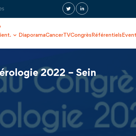
es
O
ient.
Diaporama
CancerTV
Congrès
Référentiels
Even
érologie 2022 – Sein