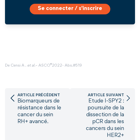
Se connecter / s'inscrire
®
De Censi A .
et al.
– ASCO
2022- Abs.#519
ARTICLE PRÉCÉDENT
ARTICLE SUIVANT
Biomarqueurs de
Etude I-SPY2 :
résistance dans le
poursuite de la
cancer du sein
dissection de la
RH+ avancé.
pCR dans les
cancers du sein
HER2+