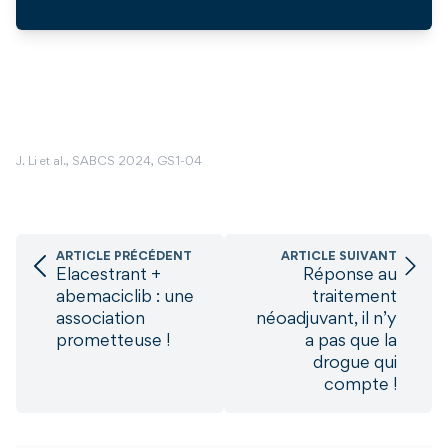
J. Li et al., SABCS 2024, GS1-04
ARTICLE PRÉCÉDENT
ARTICLE SUIVANT
Elacestrant +
Réponse au
abemaciclib : une
traitement
association
néoadjuvant, il n’y
prometteuse !
a pas que la
drogue qui
compte !