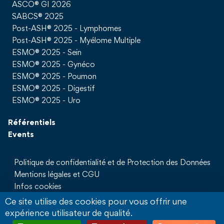
ASCO® GI 2026
SABCS® 2025
Post-ASH® 2025 - Lymphomes
Post-ASH® 2025 - Myélome Multiple
ESMO® 2025 - Sein
ESMO® 2025 - Gynéco
ESMO® 2025 - Poumon
ESMO® 2025 - Digestif
ESMO® 2025 - Uro
Référentiels
Events
Politique de confidentialité et de Protection des Données
Mentions légales et CGU
Infos cookies
Qui sommes nous
Ce site utilise des cookies pour vous offrir une
Partenaires
expérience utilisateur de qualité.
Sites Partenaires