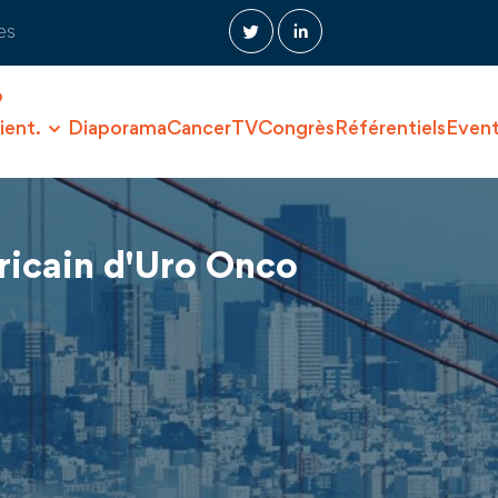
es
O
ient.
Diaporama
CancerTV
Congrès
Référentiels
Even
ricain d'Uro Onco