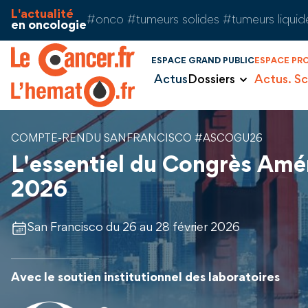
Aller au contenu
Panneau de gestion des cookies
L'actualité
#onco #tumeurs solides #tumeurs liquid
en oncologie
ESPACE GRAND PUBLIC
ESPACE PR
Actus
Dossiers
Actus. Sc
COMPTE-RENDU SANFRANCISCO #ASCOGU26
L'essentiel du Congrès Amé
2026
San Francisco du 26 au 28 février 2026
Avec le soutien institutionnel des laboratoires