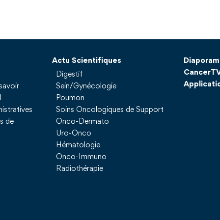
Actu Scientifiques
Diaporam
CancerT
Digestif
Applicati
savoir
Sein/Gynécologie
l
Poumon
istratives
Soins Oncologiques de Support
ns de
Onco-Dermato
Uro-Onco
Hématologie
Onco-Immuno
Radiothérapie