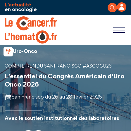
Aller au contenu
Panneau de gestion des cookies
L'actualité
en oncologie
Uro-Onco
COMPTE-RENDU SANFRANCISCO #ASCOGU26
L'essentiel du Congrès Américain d'Uro
Onco 2026
San Francisco du 26 au 28 février 2026
Avec le soutien institutionnel des laboratoires