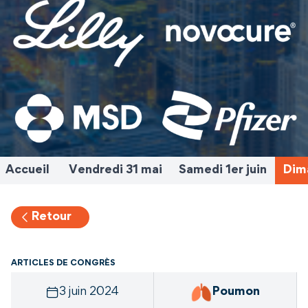
Accueil
Vendredi 31 mai
Samedi 1er juin
Dima
Retour
ARTICLES DE CONGRÈS
3 juin 2024
Poumon