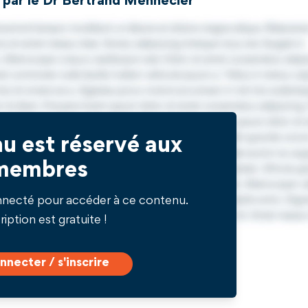
 par le Dr Bertrand Mennecier
u est réservé aux
membres
nnecté pour accéder à ce contenu.
ription est gratuite !
nnecter / s'inscrire