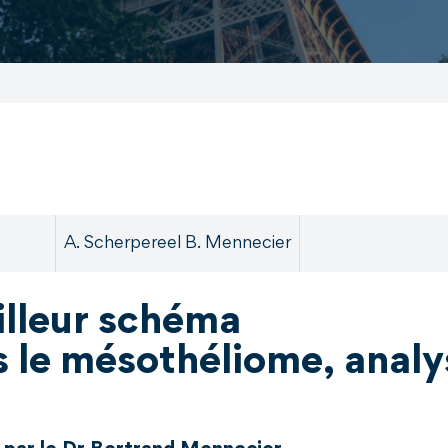
A. Scherpereel B. Mennecier
illeur schéma
 le mésothéliome, analy