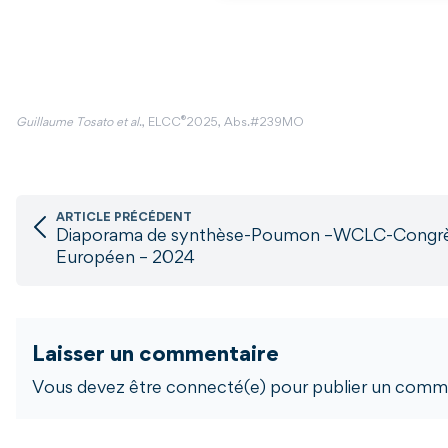
®
Guillaume Tosato et al
., ELCC
2025, Abs.#239MO
ARTICLE PRÉCÉDENT
Diaporama de synthèse-Poumon –WCLC-Congr
Européen – 2024
Laisser un commentaire
Vous devez être connecté(e) pour publier un comme