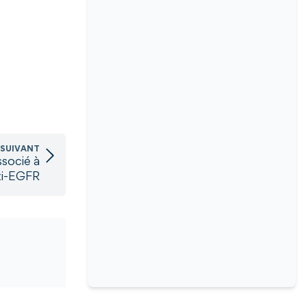
 SUIVANT
ssocié à
ti-EGFR