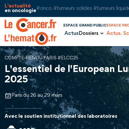
Aller au contenu
Panneau de gestion des cookies
L'actualité
#onco #tumeurs solides #tumeurs liquid
en oncologie
ESPACE GRAND PUBLIC
ESPACE PR
Actus
Dossiers
Actus. Sc
COMPTE-RENDU PARIS #ELCC25
L'essentiel de l'European 
2025
Paris du 26 au 29 mars
Avec le soutien institutionnel des laboratoires