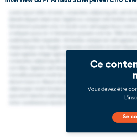
Interview du Pr Arnaud Scherpereel CHU Lille
Ce conten
Vous devez être co
L'insc
Se co