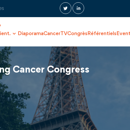
es
O
ient.
Diaporama
CancerTV
Congrès
Référentiels
Even
Lung Cancer Congress