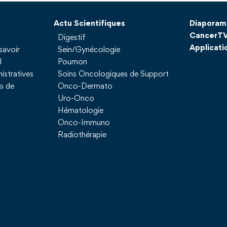
Actu Scientifiques
Diaporam
CancerT
Digestif
Applicati
savoir
Sein/Gynécologie
l
Poumon
istratives
Soins Oncologiques de Support
ns de
Onco-Dermato
Uro-Onco
Hématologie
Onco-Immuno
Radiothérapie