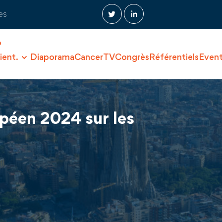
es
O
ient.
Diaporama
CancerTV
Congrès
Référentiels
Even
péen 2024 sur les