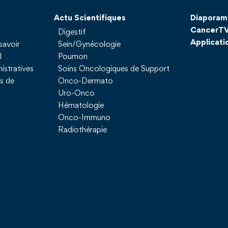
Actu Scientifiques
Diaporam
CancerT
Digestif
Applicati
savoir
Sein/Gynécologie
l
Poumon
istratives
Soins Oncologiques de Support
ns de
Onco-Dermato
Uro-Onco
Hématologie
Onco-Immuno
Radiothérapie