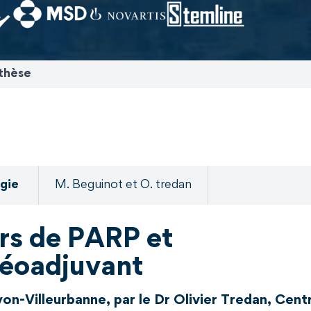
thèse
gie
M. Beguinot et O. tredan
urs de PARP et
néoadjuvant
on-Villeurbanne, par le Dr Olivier Tredan, Cen