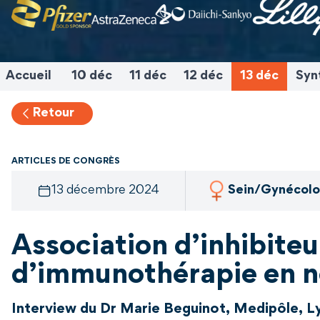
Accueil
10 déc
11 déc
12 déc
13 déc
Syn
Retour
ARTICLES DE CONGRÈS
13 décembre 2024
Sein/Gynécolo
Association d’inhibite
d’immunothérapie en 
Interview du Dr Marie Beguinot, Medipôle, Ly