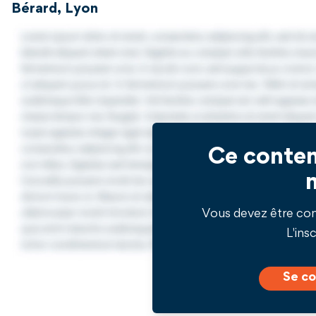
Bérard, Lyon
Ce conten
Vous devez être co
L'insc
Se co