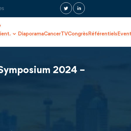
es
O
ient.
Diaporama
CancerTV
Congrès
Référentiels
Even
 Symposium 2024 –