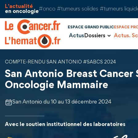
Aller au contenu
Panneau de gestion des cookies
L'actualité
#onco #tumeurs solides #tumeurs liquid
en oncologie
ESPACE GRAND PUBLIC
ESPACE PR
Actus
Dossiers
Actus. Sc
COMPTE-RENDU SAN ANTONIO #SABCS 2024
San Antonio Breast Cancer
Oncologie Mammaire
San Antonio du 10 au 13 décembre 2024
Avec le soutien institutionnel des laboratoires