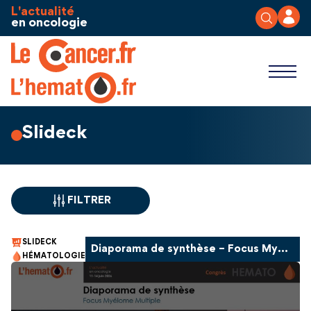
Aller au contenu
Panneau de gestion des cookies
L'actualité
en oncologie
Slideck
FILTRER
SLIDECK
Diaporama de synthèse – Focus Myélome Multiple
HÉMATOLOGIE