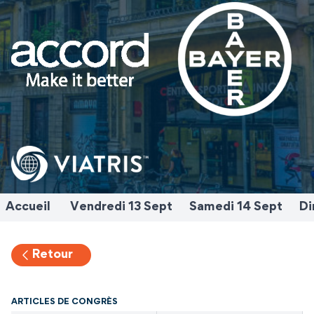
Accueil
Vendredi 13 Sept
Samedi 14 Sept
Di
Retour
ARTICLES DE CONGRÈS