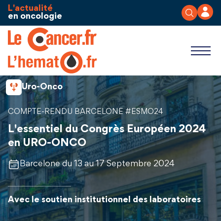
Aller au contenu
Panneau de gestion des cookies
L'actualité
en oncologie
Uro-Onco
COMPTE-RENDU BARCELONE #ESMO24
L'essentiel du Congrès Européen 2024
en URO-ONCO
Barcelone du 13 au 17 Septembre 2024
Avec le soutien institutionnel des laboratoires