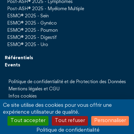
Post-ASH® 2025 - Lymphomes
Post-ASH® 2025 - Myélome Multiple
ESMO® 2025 - Sein
ESMO® 2025 - Gynéco
ESMO® 2025 - Poumon
ESMO® 2025 - Digestif
ESMO® 2025 - Uro
Référentiels
Events
Politique de confidentialité et de Protection des Données
Mentions légales et CGU
Infos cookies
Qui sommes nous
Ce site utilise des cookies pour vous offrir une
Partenaires
expérience utilisateur de qualité.
Sites Partenaires
Tout accepter
Tout refuser
Personnaliser
Nous contacter
Politique de confidentialité