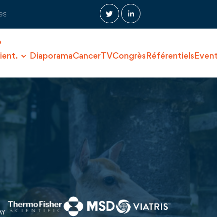
es
O
ient.
Diaporama
CancerTV
Congrès
Référentiels
Even