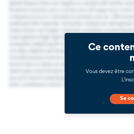
Ce conten
Vous devez être co
L'insc
Se co