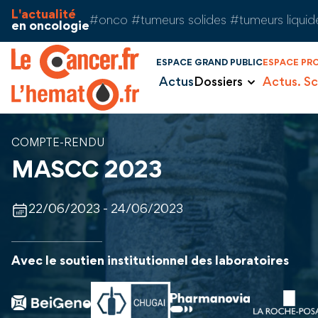
Aller au contenu
Panneau de gestion des cookies
L'actualité
#onco #tumeurs solides #tumeurs liquid
en oncologie
ESPACE GRAND PUBLIC
ESPACE PR
Actus
Dossiers
Actus. Sc
COMPTE-RENDU
MASCC 2023
22/06/2023 - 24/06/2023
Avec le soutien institutionnel des laboratoires