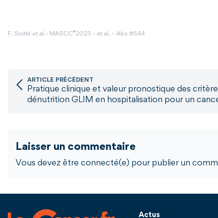
®
F. Scotté
et al.
– MASCC
2023 – et al. – Abs #644
ARTICLE PRÉCÉDENT
Pratique clinique et valeur pronostique des critèr
dénutrition GLIM en hospitalisation pour un canc
Laisser un commentaire
Vous devez être connecté(e) pour publier un comme
Actus