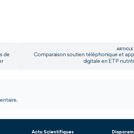
ARTICLE
es de
Comparaison soutien téléphonique et appl
er
digitale en ETP nutrit
ntaire.
Actu Scientifiques
Diaporam