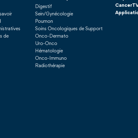
CancerT
Digestif
Applicati
savoir
Sein/Gynécologie
l
Poumon
istratives
Soins Oncologiques de Support
ns de
Onco-Dermato
Uro-Onco
Hématologie
Onco-Immuno
Radiothérapie