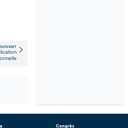
 SUIVANT
ication
ionnelle
a
Congrès