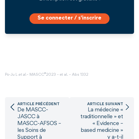
Se connecter / s'inscrire
®
Po-Ju L
et al.
– MASCC
2023 – et al. – Abs 1332
ARTICLE PRÉCÉDENT
ARTICLE SUIVANT
De MASCC-
La médecine «
JASCC à
traditionnelle » et
MASCC-AFSOS –
« Evidence –
les Soins de
based medicine »
Support à
y a-t-il