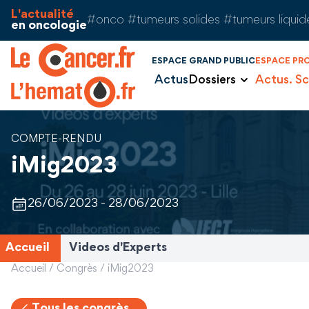
Aller au contenu
Panneau de gestion des cookies
L'actualité
#onco #tumeurs solides #tumeurs liquid
en oncologie
ESPACE GRAND PUBLIC
ESPACE PR
Actus
Dossiers
Actus. Sc
COMPTE-RENDU
iMig2023
26/06/2023 - 28/06/2023
Accueil
Videos d'Experts
Accueil
/
Congrès
/
iMig2023