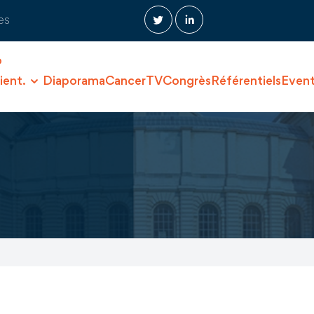
es
O
ient.
Diaporama
CancerTV
Congrès
Référentiels
Even