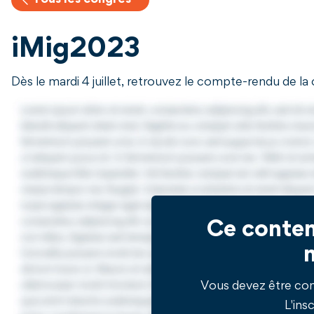
Tous les congrès
iMig2023
Dès le mardi 4 juillet, retrouvez le compte-rendu de l
Ce conten
Vous devez être co
L'insc