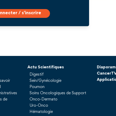
nnecter / s'inscrire
Actu Scientifiques
Diaporam
CancerT
Digestif
Applicati
savoir
Sein/Gynécologie
l
Poumon
istratives
Soins Oncologiques de Support
ns de
Onco-Dermato
Uro-Onco
Hématologie