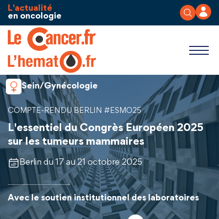
Aller au contenu
Panneau de gestion des cookies
L'actualité
en oncologie
Sein/Gynécologie
COMPTE-RENDU BERLIN #ESMO25
L'essentiel du Congrès Européen 2025
sur les tumeurs mammaires
Berlin du 17 au 21 octobre 2025
Avec le soutien institutionnel des laboratoires