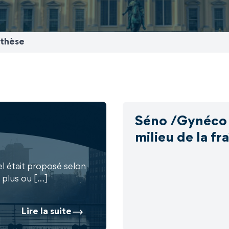
thèse
Séno /Gynéco :
milieu de la fr
l était proposé selon
plus ou […]
Lire la suite