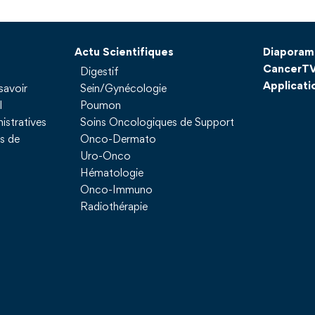
Actu Scientifiques
Diaporam
CancerT
Digestif
Applicati
savoir
Sein/Gynécologie
l
Poumon
istratives
Soins Oncologiques de Support
ns de
Onco-Dermato
Uro-Onco
Hématologie
Onco-Immuno
Radiothérapie