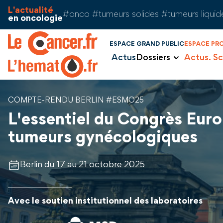
Aller au contenu
Panneau de gestion des cookies
L'actualité
#onco #tumeurs solides #tumeurs liquid
en oncologie
ESPACE GRAND PUBLIC
ESPACE PR
Actus
Dossiers
Actus. Sc
COMPTE-RENDU BERLIN #ESMO25
L'essentiel du Congrès Euro
tumeurs gynécologiques
Berlin du 17 au 21 octobre 2025
Avec le soutien institutionnel des laboratoires