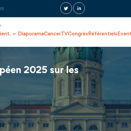
es
O
ient.
Diaporama
CancerTV
Congrès
Référentiels
Even
péen 2025 sur les