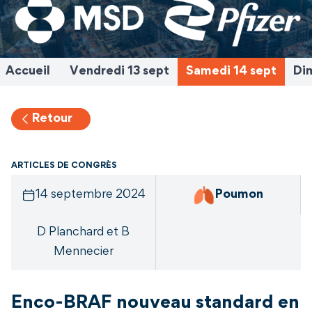
Accueil
Vendredi 13 sept
Samedi 14 sept
Di
Retour
ARTICLES DE CONGRÈS
14 septembre 2024
Poumon
D Planchard et B
Mennecier
Enco-BRAF nouveau standard en