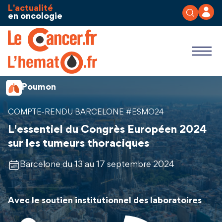
Aller au contenu
Panneau de gestion des cookies
L'actualité
en oncologie
Poumon
COMPTE-RENDU BARCELONE #ESMO24
L'essentiel du Congrès Européen 2024
sur les tumeurs thoraciques
Barcelone du 13 au 17 septembre 2024
Avec le soutien institutionnel des laboratoires