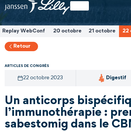
Replay WebConf
20 octobre
21 octobre
22 
Retour
ARTICLES DE CONGRÈS
22 octobre 2023
Digestif
Un anticorps bispécifi
l’immunothérapie : pre
sabestomig dans le C