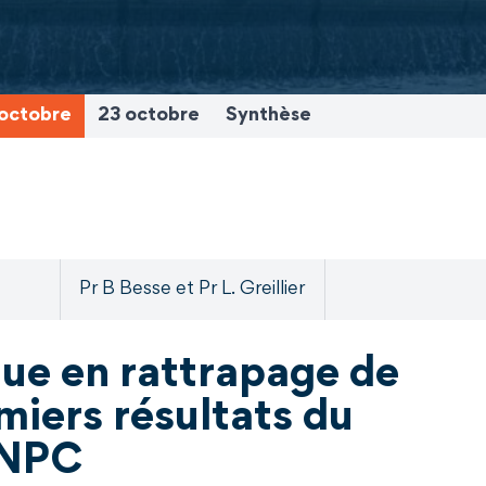
octobre
23 octobre
Synthèse
Pr B Besse et Pr L. Greillier
que en rattrapage de
miers résultats du
BNPC