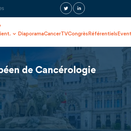
es
O
ient.
Diaporama
CancerTV
Congrès
Référentiels
Even
opéen de Cancérologie