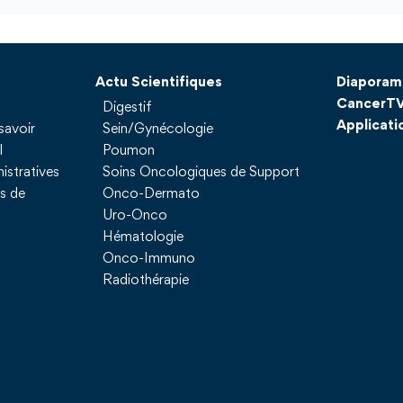
Actu Scientifiques
Diaporam
CancerT
Digestif
Applicati
savoir
Sein/Gynécologie
l
Poumon
istratives
Soins Oncologiques de Support
ns de
Onco-Dermato
Uro-Onco
Hématologie
Onco-Immuno
Radiothérapie