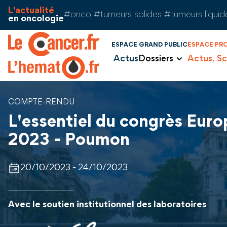
Aller au contenu
Panneau de gestion des cookies
L'actualité
#onco #tumeurs solides #tumeurs liquid
en oncologie
ESPACE GRAND PUBLIC
ESPACE PR
Actus
Dossiers
Actus. Sc
COMPTE-RENDU
L'essentiel du congrès Eur
2023 - Poumon
20/10/2023 - 24/10/2023
Avec le soutien institutionnel des laboratoires