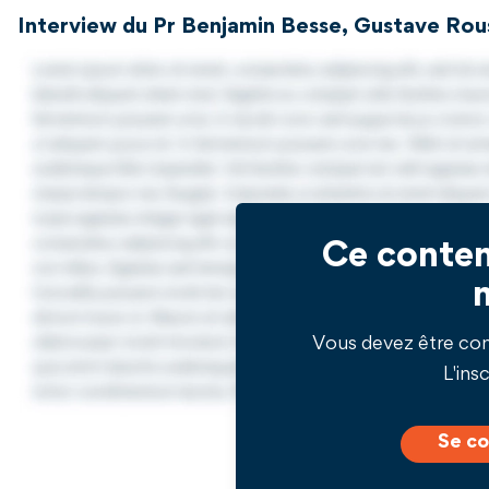
Interview du Pr Benjamin Besse, Gustave Rouss
Ce conten
Vous devez être co
L'insc
Se co