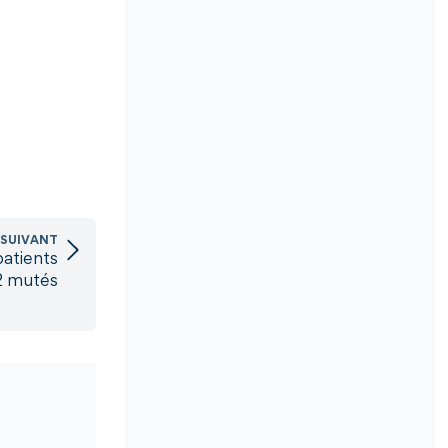
 SUIVANT
patients
 mutés