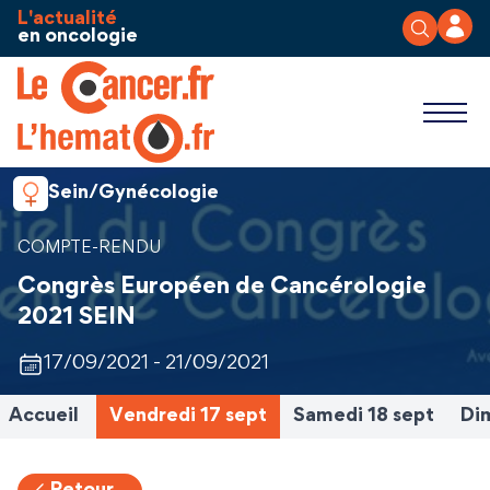
Aller au contenu
Panneau de gestion des cookies
L'actualité
en oncologie
Sein/Gynécologie
COMPTE-RENDU
Congrès Européen de Cancérologie
2021 SEIN
17/09/2021 - 21/09/2021
Accueil
Vendredi 17 sept
Samedi 18 sept
Di