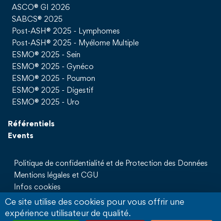
ASCO® GI 2026
SABCS® 2025
Post-ASH® 2025 - Lymphomes
Post-ASH® 2025 - Myélome Multiple
ESMO® 2025 - Sein
ESMO® 2025 - Gynéco
ESMO® 2025 - Poumon
ESMO® 2025 - Digestif
ESMO® 2025 - Uro
Référentiels
Events
Politique de confidentialité et de Protection des Données
Mentions légales et CGU
Infos cookies
Qui sommes nous
Ce site utilise des cookies pour vous offrir une
Partenaires
expérience utilisateur de qualité.