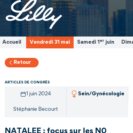
er
Accueil
Vendredi 31 mai
Samedi 1
juin
Dima
Retour
ARTICLES DE CONGRÈS
1 juin 2024
Sein/Gynécologie
Stéphanie Becourt
NATALEE : focus sur les N0