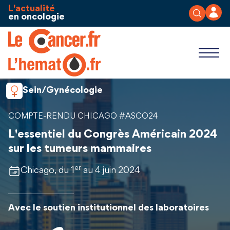
Aller au contenu
Panneau de gestion des cookies
L'actualité
en oncologie
Sein/Gynécologie
COMPTE-RENDU CHICAGO #ASCO24
L'essentiel du Congrès Américain 2024
sur les tumeurs mammaires
er
Chicago, du 1
au 4 juin 2024
Avec le soutien institutionnel des laboratoires