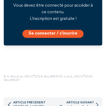
Vous devez être connecté pour accéder à
ce contenu.
L'inscription est gratuite !
Se connecter / s'inscrire
®
®
B. H. Ahn et al., ASCO
2024, Abs.#8519 W. Li et al., ASCO
2024,
Abs.#8520
ARTICLE PRÉCÉDENT
ARTICLE SUIVANT