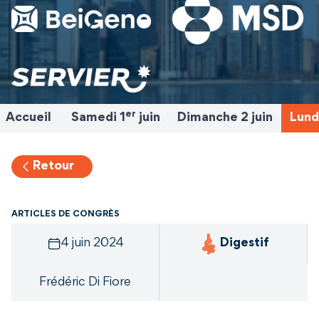
er
Accueil
Samedi 1
juin
Dimanche 2 juin
Lundi
Retour
ARTICLES DE CONGRÈS
4 juin 2024
Digestif
Frédéric Di Fiore