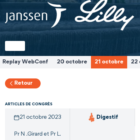
Replay WebConf
20 octobre
21 octobre
22 
Retour
ARTICLES DE CONGRÈS
21 octobre 2023
Digestif
Pr N .Girard et Pr L.