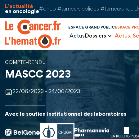
Aller au contenu
Panneau de gestion des cookies
L'actualité
#onco #tumeurs solides #tumeurs liquid
en oncologie
ESPACE GRAND PUBLIC
ESPACE PR
Actus
Dossiers
Actus. Sc
COMPTE-RENDU
MASCC 2023
22/06/2023 - 24/06/2023
Avec le soutien institutionnel des laboratoires