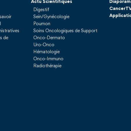
Actu Scientifiques
Diaporam
CancerT
Digestif
Applicati
savoir
Sein/Gynécologie
l
Poumon
istratives
Soins Oncologiques de Support
ns de
Onco-Dermato
Uro-Onco
Hématologie
Onco-Immuno
Radiothérapie