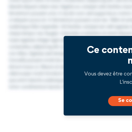
Ce conten
Vous devez être co
L'insc
Se co