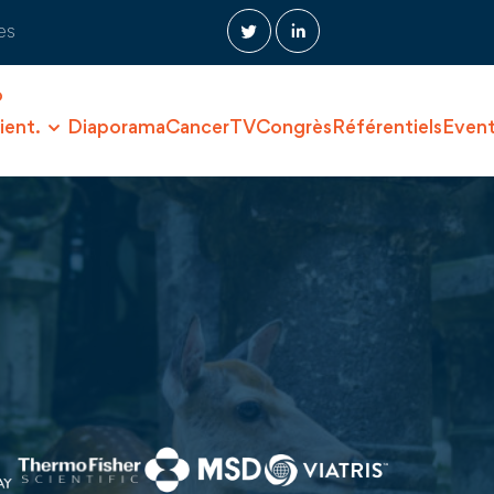
es
O
ient.
Diaporama
CancerTV
Congrès
Référentiels
Even