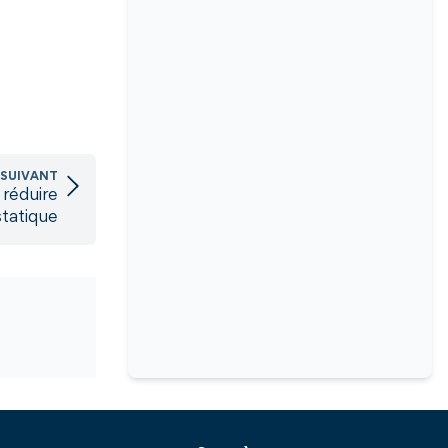
 SUIVANT
 réduire
statique