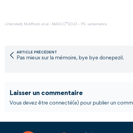
®
J.Herrstedt, M.Affronti
et al.
– MASCC
2023 – PS : antiemetics
ARTICLE PRÉCÉDENT
Pas mieux sur la mémoire, bye bye donepezil.
Laisser un commentaire
Vous devez être connecté(e) pour publier un comme