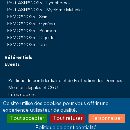
Post-ASH® 2025 - Lymphomes
Post-ASH® 2025 - Myélome Multiple
ESMO® 2025 - Sein
ESMO® 2025 - Gynéco
ESMO® 2025 - Poumon
ESMO® 2025 - Digestif
ESMO® 2025 - Uro
Référentiels
Events
Politique de confidentialité et de Protection des Données
Mentions légales et CGU
Infos cookies
Qui sommes nous
Ce site utilise des cookies pour vous offrir une
Partenaires
expérience utilisateur de qualité.
Sites Partenaires
Tout accepter
Tout refuser
Personnaliser
Nous contacter
Politique de confidentialité