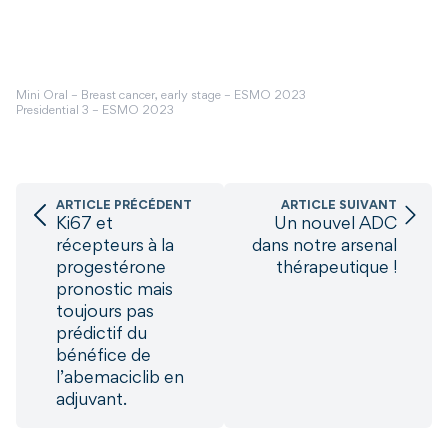
Mini Oral – Breast cancer, early stage – ESMO 2023
Presidential 3 – ESMO 2023
ARTICLE PRÉCÉDENT
ARTICLE SUIVANT
Ki67 et
Un nouvel ADC
récepteurs à la
dans notre arsenal
progestérone
thérapeutique !
pronostic mais
toujours pas
prédictif du
bénéfice de
l’abemaciclib en
adjuvant.