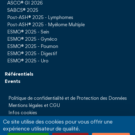
ASCO® GI 2026
SABCS® 2025
Post-ASH® 2025 - Lymphomes
Post-ASH® 2025 - Myélome Multiple
ESMO® 2025 - Sein
ESMO® 2025 - Gynéco
ESMO® 2025 - Poumon
ESMO® 2025 - Digestif
ESMO® 2025 - Uro
Référentiels
Events
Politique de confidentialité et de Protection des Données
Mentions légales et CGU
Infos cookies
Qui sommes nous
Ce site utilise des cookies pour vous offrir une
Partenaires
expérience utilisateur de qualité.
Sites Partenaires