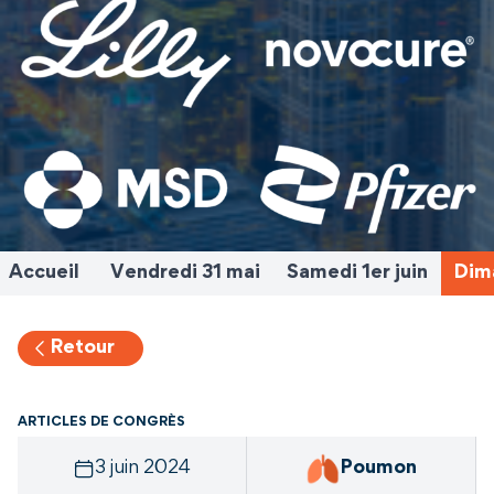
Accueil
Vendredi 31 mai
Samedi 1er juin
Dima
Retour
ARTICLES DE CONGRÈS
3 juin 2024
Poumon