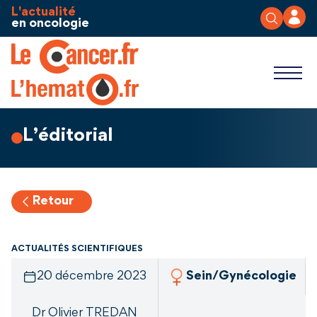
Aller au contenu
Panneau de gestion des cookies
L'actualité
en oncologie
L’éditorial
Retour
ACTUALITÉS SCIENTIFIQUES
20 décembre 2023
Sein/Gynécologie
Dr Olivier TREDAN