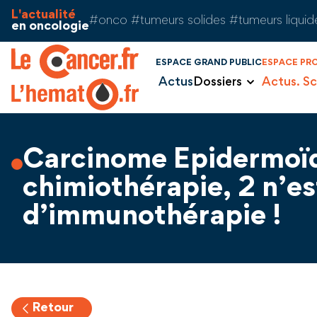
Aller au contenu
Panneau de gestion des cookies
L'actualité
#onco #tumeurs solides #tumeurs liquid
en oncologie
ESPACE GRAND PUBLIC
ESPACE PR
Actus
Dossiers
Actus. Sc
Carcinome Epidermoïde
chimiothérapie, 2 n’es
d’immunothérapie !
Retour