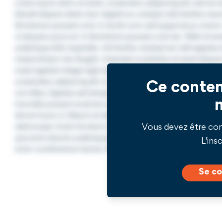
Ce conten
Vous devez être co
L'insc
Se co