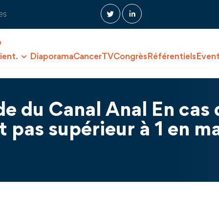
es
O
ient.
Diaporama
CancerTV
Congrès
Référentiels
Even
 du Canal Anal En cas d
t pas supérieur à 1 en m