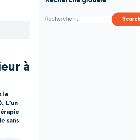
Recherche globale
Search for:
Searc
ieur à
 le
. L’un
hérapie
ie sans