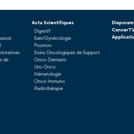
Actu Scientifiques
Diaporam
CancerT
Digestif
Applicati
savoir
Sein/Gynécologie
l
Poumon
istratives
Soins Oncologiques de Support
ns de
Onco-Dermato
Uro-Onco
Hématologie
Onco-Immuno
Radiothérapie