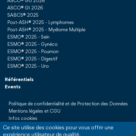
ASCO® GU 2026
ASCO® GI 2026
SABCS® 2025
Post-ASH® 2025 - Lymphomes
Post-ASH® 2025 - Myélome Multiple
ESMO® 2025 - Sein
ESMO® 2025 - Gynéco
ESMO® 2025 - Poumon
ESMO® 2025 - Digestif
ESMO® 2025 - Uro
Référentiels
Events
Politique de confidentialité et de Protection des Données
Mentions légales et CGU
Infos cookies
Qui sommes nous
Ce site utilise des cookies pour vous offrir une
Partenaires
expérience utilisateur de qualité.