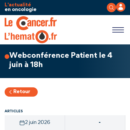
Aller au contenu
Panneau de gestion des cookies
L'actualité
en oncologie
Webconférence Patient le 4
juin à 18h
Retour
ARTICLES
2 juin 2026
-