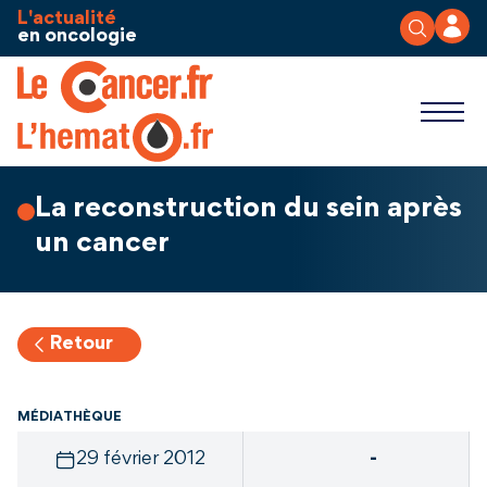
Aller au contenu
Panneau de gestion des cookies
L'actualité
en oncologie
La reconstruction du sein après
un cancer
Retour
MÉDIATHÈQUE
29 février 2012
-