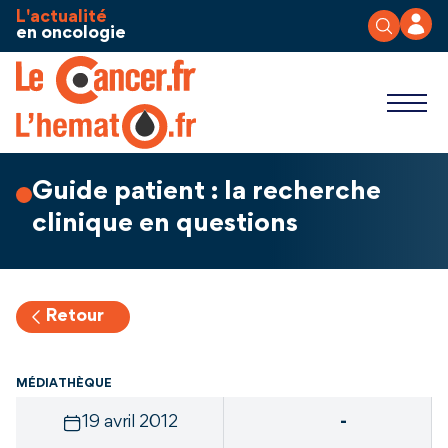
Aller au contenu
Panneau de gestion des cookies
L'actualité
en oncologie
Guide patient : la recherche
clinique en questions
Retour
MÉDIATHÈQUE
19 avril 2012
-