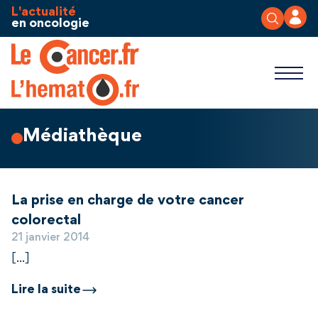
Aller au contenu
Panneau de gestion des cookies
L'actualité
en oncologie
Médiathèque
La prise en charge de votre cancer
colorectal
21 janvier 2014
[...]
Lire la suite