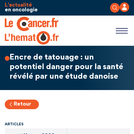
Aller au contenu
Panneau de gestion des cookies
L'actualité
en oncologie
Encre de tatouage : un
potentiel danger pour la santé
révélé par une étude danoise
Retour
ARTICLES