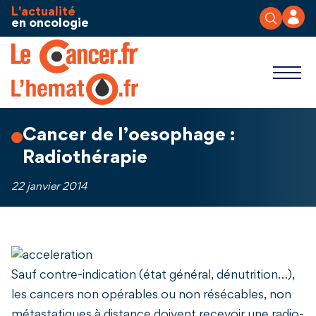
Aller au contenu
Panneau de gestion des cookies
L'actualité
en oncologie
Cancer de l’oesophage :
Radiothérapie
22 janvier 2014
Sauf contre-indication (état général, dénutrition…),
les cancers non opérables ou non résécables, non
métastatiques à distance doivent recevoir une radio-