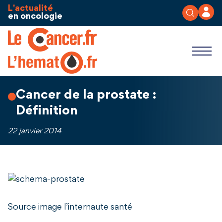
Aller au contenu
Panneau de gestion des cookies
L'actualité
en oncologie
Cancer de la prostate :
Définition
22 janvier 2014
Source image l’internaute santé