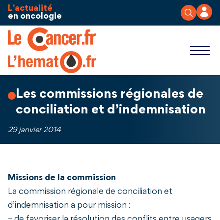
Aller au contenu
Panneau de gestion des cookies
L'actualité
en oncologie
Les commissions régionales de
conciliation et d’indemnisation
29 janvier 2014
Missions de la commission
La commission régionale de conciliation et
d’indemnisation a pour mission :
– de favoriser la résolution des conflits entre usagers